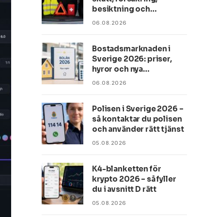
besiktning och
utrustning du måste ha
06.08.2026
koll på
Bostadsmarknaden i
Sverige 2026: priser,
hyror och nya
bolåneregler
06.08.2026
Polisen i Sverige 2026 –
så kontaktar du polisen
och använder rätt tjänst
05.08.2026
K4-blanketten för
krypto 2026 – så fyller
du i avsnitt D rätt
05.08.2026