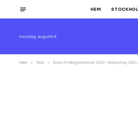
HEM
STOCKHO
torsdag, augusti 6
Hem
»
Tech
»
Bästa AI-bildgeneratorer 2026 – Midjourney, DALL-E