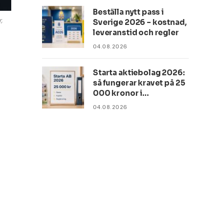
Beställa nytt pass i
,
Sverige 2026 – kostnad,
leveranstid och regler
04.08.2026
Starta aktiebolag 2026:
så fungerar kravet på 25
000 kronor i
aktiekapital
04.08.2026