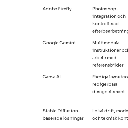
Adobe Firefly
Photoshop-
integration och
kontrollerad
efterbearbetnin
Google Gemini
Multimodala
instruktioner oc
arbete med
referensbilder
Canva AI
Färdiga layouter
redigerbara
designelement
Stable Diffusion-
Lokal drift, mode
baserade lösningar
och teknisk kont