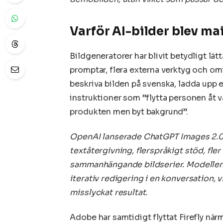
Varför AI-bilder blev m
Bildgeneratorer har blivit betydligt lä
promptar, flera externa verktyg och o
beskriva bilden på svenska, ladda upp 
instruktioner som ”flytta personen åt vä
produkten men byt bakgrund”.
OpenAI lanserade ChatGPT Images 2.0 
textåtergivning, flerspråkigt stöd, fle
sammanhängande bildserier. Modellen 
iterativ redigering i en konversation, 
misslyckat resultat.
Adobe har samtidigt flyttat Firefly när