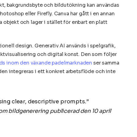
jekt, bakgrundsbyte och bildutökning kan användas
otoshop eller Firefly. Canva har gått i en annan
 objekt och lager i stället för enbart en platt
onell design. Generativ AI används i spelgrafik,
tvisualisering och digital konst. Den som följer
nds inom den växande padelmarknaden
ser samma
en integreras i ett konkret arbetsflöde och inte
ing clear, descriptive prompts.”
m bildgenerering publicerad den 10 april