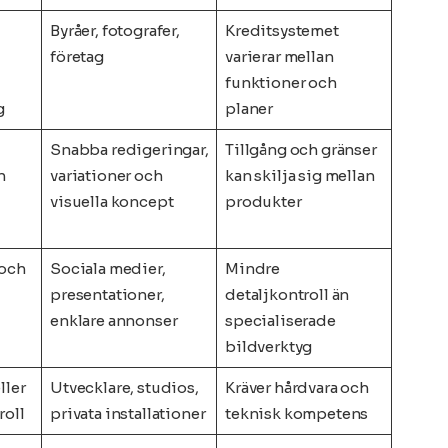
Byråer, fotografer,
Kreditsystemet
företag
varierar mellan
funktioner och
g
planer
Snabba redigeringar,
Tillgång och gränser
h
variationer och
kan skilja sig mellan
visuella koncept
produkter
 och
Sociala medier,
Mindre
presentationer,
detaljkontroll än
enklare annonser
specialiserade
bildverktyg
ller
Utvecklare, studios,
Kräver hårdvara och
roll
privata installationer
teknisk kompetens