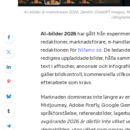
AI-bilder är mainstream 2026. Jämför ChatGPT Images, Midj
rättighete
AI-bilder 2026
har gått från experiment
redaktioner, marknadsförare, e-handlar
redaktionen för
Nifamc.se
. De ledande
redigera uppladdade bilder, hålla samm
text i affischer, annonser och infografi
gäller bildkontroll, kommersiella villk
efterarbete som krävs.
Marknaden domineras inte längre av e
Midjourney, Adobe Firefly, Google Ge
språkförståelse, referensbilder, lagerb
avgörande 2026 är därför inte vilket 
demobilden, utan vilket som passar de