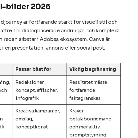
I-bilder 2026
djourney är fortfarande starkt för visuell stil och
ättre för dialogbaserade ändringar och komplexa
som redan arbetar i Adobes ekosystem. Canva är
 i en presentation, annons eller social post.
Passar bäst för
Viktig begränsning
ning,
Redaktioner,
Resultatet måste
 och
koncept, affischer,
fortfarande
infografik
faktagranskas
Kreativa kampanjer,
Kräver
on
omslag,
betalabonnemang
ik
konceptkonst
och mer aktiv
promptstyrning