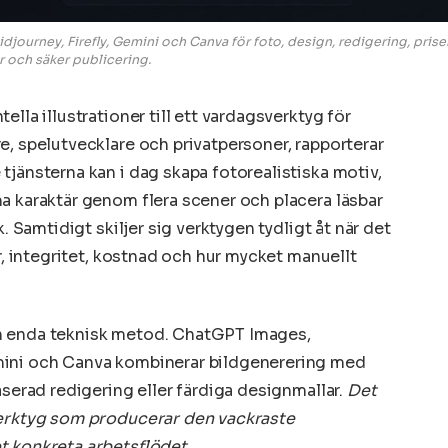
ourney, Firefly, Gemini och Canva för foto, design, redigering, priser
r och säker publicering.
ella illustrationer till ett vardagsverktyg för
e, spelutvecklare och privatpersoner, rapporterar
 tjänsterna kan i dag skapa fotorealistiska motiv,
a karaktär genom flera scener och placera läsbar
k. Samtidigt skiljer sig verktygen tydligt åt när det
or, integritet, kostnad och hur mycket manuellt
n enda teknisk metod. ChatGPT Images,
mini och Canva kombinerar bildgenerering med
aserad redigering eller färdiga designmallar.
Det
verktyg som producerar den vackraste
t konkreta arbetsflödet.