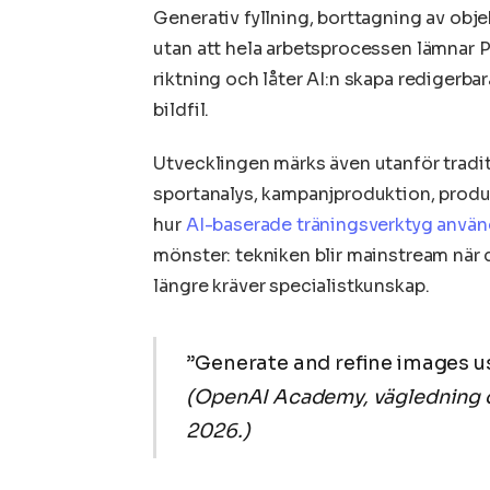
Generativ fyllning, borttagning av ob
utan att hela arbetsprocessen lämnar Ph
riktning och låter AI:n skapa redigerbara
bildfil.
Utvecklingen märks även utanför traditi
sportanalys, kampanjproduktion, produk
hur
AI-baserade träningsverktyg anvä
mönster: tekniken blir mainstream när d
längre kräver specialistkunskap.
”Generate and refine images us
(OpenAI Academy, vägledning o
2026.)