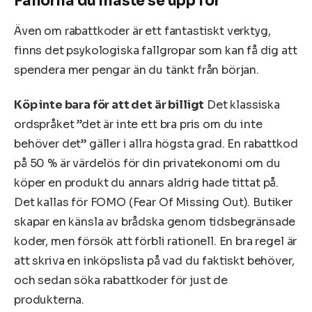
Fällorna du måste se upp för
Även om rabattkoder är ett fantastiskt verktyg,
finns det psykologiska fallgropar som kan få dig att
spendera mer pengar än du tänkt från början.
Köp inte bara för att det är billigt
Det klassiska
ordspråket ”det är inte ett bra pris om du inte
behöver det” gäller i allra högsta grad. En rabattkod
på 50 % är värdelös för din privatekonomi om du
köper en produkt du annars aldrig hade tittat på.
Det kallas för FOMO (Fear Of Missing Out). Butiker
skapar en känsla av brådska genom tidsbegränsade
koder, men försök att förbli rationell. En bra regel är
att skriva en inköpslista på vad du faktiskt behöver,
och sedan söka rabattkoder för just de
produkterna.