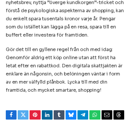
nyhetsbrev, nyttja ”överge kundkorgen”-tricket och
förstå de psykologiska aspekterna av shopping, kan
du enkelt spara tusentals kronor varje år. Pengar
som du istället kan lägga på en resa, spara till en
buffert eller investera för framtiden.
Gör det till en gyllene regel från och med idag:
Genomför aldrig ett köp online utan att först ha
letat efter en rabattkod. Den digitala skattjakten är
enklare än någonsin, och belöningen väntar i form
av en mer välfylld plånbok. Lycka till med din
framtida, och mycket smartare, shopping!
Facebook
Twitter
Pinterest
LinkedIn
Tumblr
Bluesky
Telegram
WhatsApp
Email
Thre