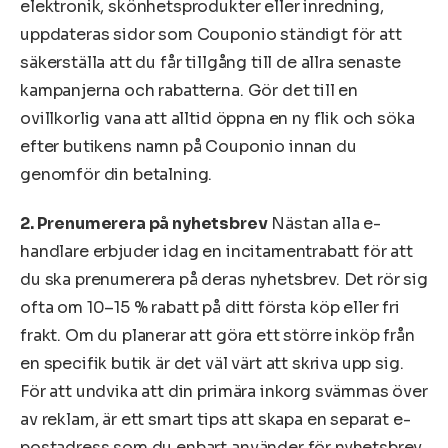
elektronik, skönhetsprodukter eller inredning,
uppdateras sidor som Couponio ständigt för att
säkerställa att du får tillgång till de allra senaste
kampanjerna och rabatterna. Gör det till en
ovillkorlig vana att alltid öppna en ny flik och söka
efter butikens namn på Couponio innan du
genomför din betalning.
2. Prenumerera på nyhetsbrev
Nästan alla e-
handlare erbjuder idag en incitamentrabatt för att
du ska prenumerera på deras nyhetsbrev. Det rör sig
ofta om 10–15 % rabatt på ditt första köp eller fri
frakt. Om du planerar att göra ett större inköp från
en specifik butik är det väl värt att skriva upp sig.
För att undvika att din primära inkorg svämmas över
av reklam, är ett smart tips att skapa en separat e-
postadress som du enbart använder för nyhetsbrev