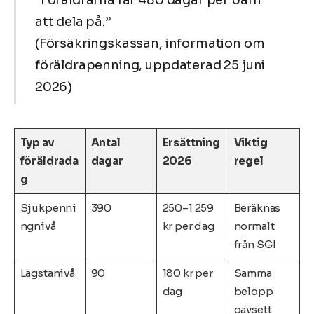
att dela på.”
(Försäkringskassan, information om
föräldrapenning, uppdaterad 25 juni
2026)
Typ av
Antal
Ersättning
Viktig
föräldrada
dagar
2026
regel
g
Sjukpenni
390
250–1 259
Beräknas
ngnivå
kr per dag
normalt
från SGI
Lägstanivå
90
180 kr per
Samma
dag
belopp
oavsett