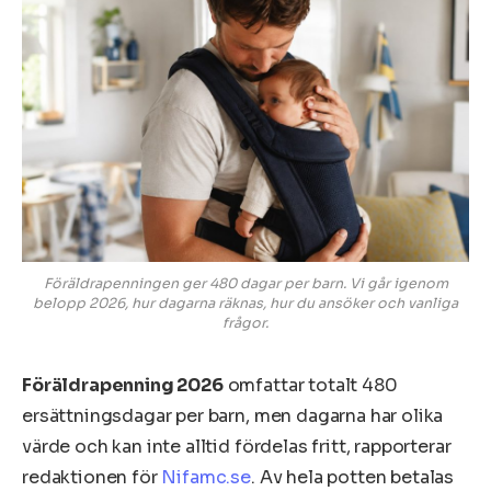
Föräldrapenningen ger 480 dagar per barn. Vi går igenom
belopp 2026, hur dagarna räknas, hur du ansöker och vanliga
frågor.
Föräldrapenning 2026
omfattar totalt 480
ersättningsdagar per barn, men dagarna har olika
värde och kan inte alltid fördelas fritt, rapporterar
redaktionen för
Nifamc.se
. Av hela potten betalas