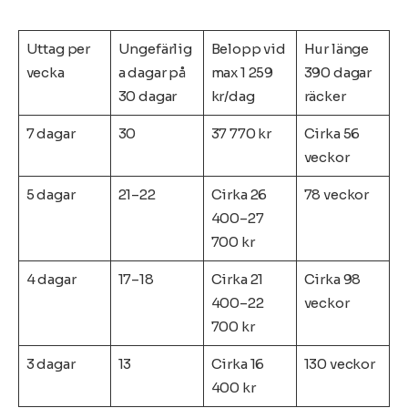
Uttag per
Ungefärlig
Belopp vid
Hur länge
vecka
a dagar på
max 1 259
390 dagar
30 dagar
kr/dag
räcker
7 dagar
30
37 770 kr
Cirka 56
veckor
5 dagar
21–22
Cirka 26
78 veckor
400–27
700 kr
4 dagar
17–18
Cirka 21
Cirka 98
400–22
veckor
700 kr
3 dagar
13
Cirka 16
130 veckor
400 kr