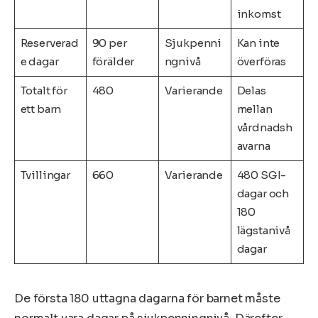
inkomst
Reserverad
90 per
Sjukpenni
Kan inte
e dagar
förälder
ngnivå
överföras
Totalt för
480
Varierande
Delas
ett barn
mellan
vårdnadsh
avarna
Tvillingar
660
Varierande
480 SGI-
dagar och
180
lägstanivå
dagar
De första 180 uttagna dagarna för barnet måste