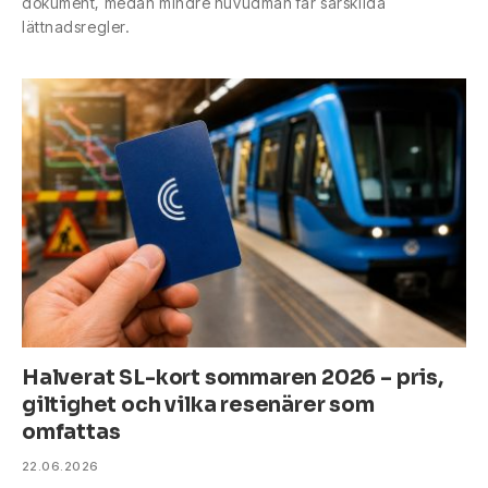
dokument, medan mindre huvudmän får särskilda
lättnadsregler.
Halverat SL-kort sommaren 2026 – pris,
giltighet och vilka resenärer som
omfattas
22.06.2026