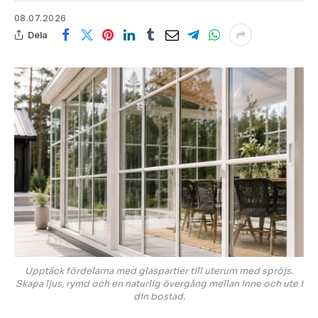
08.07.2026
Dela
Upptäck fördelarna med glaspartier till uterum med spröjs.
Skapa ljus, rymd och en naturlig övergång mellan inne och ute i
din bostad.