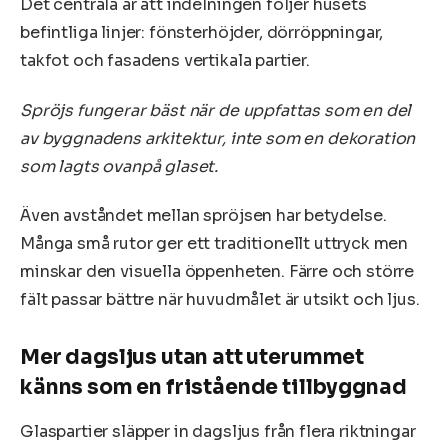
Det centrala är att indelningen följer husets
befintliga linjer: fönsterhöjder, dörröppningar,
takfot och fasadens vertikala partier.
Spröjs fungerar bäst när de uppfattas som en del
av byggnadens arkitektur, inte som en dekoration
som lagts ovanpå glaset.
Även avståndet mellan spröjsen har betydelse.
Många små rutor ger ett traditionellt uttryck men
minskar den visuella öppenheten. Färre och större
fält passar bättre när huvudmålet är utsikt och ljus.
Mer dagsljus utan att uterummet
känns som en fristående tillbyggnad
Glaspartier släpper in dagsljus från flera riktningar