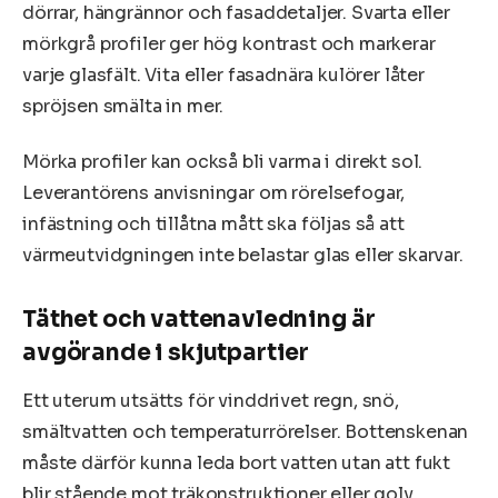
dörrar, hängrännor och fasaddetaljer. Svarta eller
mörkgrå profiler ger hög kontrast och markerar
varje glasfält. Vita eller fasadnära kulörer låter
spröjsen smälta in mer.
Mörka profiler kan också bli varma i direkt sol.
Leverantörens anvisningar om rörelsefogar,
infästning och tillåtna mått ska följas så att
värmeutvidgningen inte belastar glas eller skarvar.
Täthet och vattenavledning är
avgörande i skjutpartier
Ett uterum utsätts för vinddrivet regn, snö,
smältvatten och temperaturrörelser. Bottenskenan
måste därför kunna leda bort vatten utan att fukt
blir stående mot träkonstruktioner eller golv.