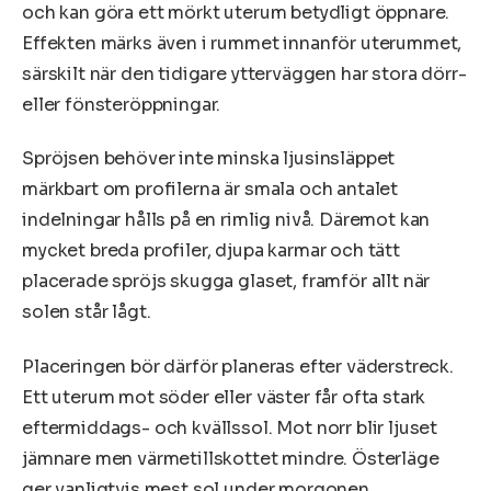
och kan göra ett mörkt uterum betydligt öppnare.
Effekten märks även i rummet innanför uterummet,
särskilt när den tidigare ytterväggen har stora dörr-
eller fönsteröppningar.
Spröjsen behöver inte minska ljusinsläppet
märkbart om profilerna är smala och antalet
indelningar hålls på en rimlig nivå. Däremot kan
mycket breda profiler, djupa karmar och tätt
placerade spröjs skugga glaset, framför allt när
solen står lågt.
Placeringen bör därför planeras efter väderstreck.
Ett uterum mot söder eller väster får ofta stark
eftermiddags- och kvällssol. Mot norr blir ljuset
jämnare men värmetillskottet mindre. Österläge
ger vanligtvis mest sol under morgonen.