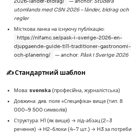
2026-lander-bidrag/
— anchor:
Studera
utomlands med CSN 2026 – länder, bidrag och
regler
Місткова ланка на існуючу публікацію:
https://nifamc.se/pask-i-sverige-2026-en-
djupgaende-guide-till-traditioner-gastronomi-
och-planering/
— anchor:
Påsk i Sverige 2026
✍️ Стандартний шаблон
Мова:
svenska
(професійна, журналістська)
Довжина: див. поле «Специфіка» вище (тип. 8
000–9 500 символів)
Структура: H1 (як вище) → лід-абзац (2–3
речення) → H2-блоки (4–7 шт.) → H3 за потреби