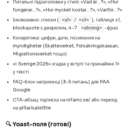
Питальні підзаголовки у стилі: «Vad är…?», «Hur
fungerar…?», «Hur mycket kostar…?», «Varför…?»
Інклюзивно: списки (
<ul>
/
<ol>
), таблиця ≥1,
blockquote з джерелом, 4–7
<strong>
-фраз
Конкретика: цифри, дати, посилання на
myndigheter (Skatteverket, Försäkringskassan,
Migrationsverket тощо)
«i Sverige 2026» згадка у вступі та принаймні 1×
у тексті
FAQ-блок наприкінці (3–5 питань) для PAA
Google
CTA-абзац: підписка на nifamc.se/ або перехід
на pillar/satellite
🔍 Yoast-поля (готові)