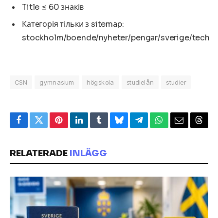
Title ≤ 60 знаків
Категорія тільки з sitemap:
stockholm/boende/nyheter/pengar/sverige/tech
CSN
gymnasium
högskola
studielån
studier
Facebook
Twitter
Pinterest
LinkedIn
Tumblr
Bluesky
Telegram
WhatsApp
Email
Thre
RELATERADE
INLÄGG