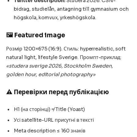
Twitter description:
Studera 2026: CSN-
bidrag, studielån, antagning till gymnasium och
högskola, komvux, yrkeshögskola.
🖼️ Featured image
Розмір 1200×675 (16:9). Стиль: hyperrealistic, soft
natural light, lifestyle Sverige. Промпт-приклад:
«studera sverige 2026, Stockholm Sweden,
golden hour, editorial photography»
⚠️ Перевірки перед публікацією
H1 (на сторінці) ≠ Title (Yoast)
Усі satellite-URL присутні в тексті
Meta description ≤ 160 знаків