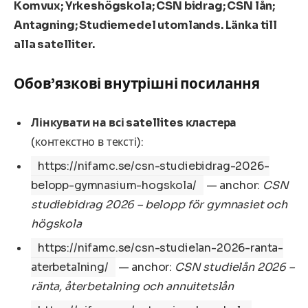
Komvux; Yrkeshögskola; CSN bidrag; CSN lån;
Antagning; Studiemedel utomlands. Länka till
alla satelliter.
Обов’язкові внутрішні посилання
Лінкувати на всі satellites кластера
(контекстно в тексті):
https://nifamc.se/csn-studiebidrag-2026-
belopp-gymnasium-hogskola/
— anchor:
CSN
studiebidrag 2026 – belopp för gymnasiet och
högskola
https://nifamc.se/csn-studielan-2026-ranta-
aterbetalning/
— anchor:
CSN studielån 2026 –
ränta, återbetalning och annuitetslån