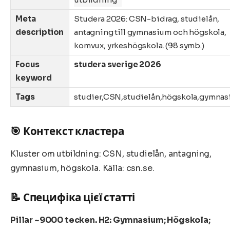
Meta
Studera 2026: CSN-bidrag, studielån,
description
antagning till gymnasium och högskola,
komvux, yrkeshögskola. (98 symb.)
Focus
studera sverige 2026
keyword
Tags
studier,CSN,studielån,högskola,gymna
🎯 Контекст кластера
Kluster om utbildning: CSN, studielån, antagning,
gymnasium, högskola. Källa: csn.se.
📝 Специфіка цієї статті
Pillar ~9000 tecken. H2: Gymnasium; Högskola;