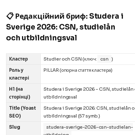
📋 Редакційний бриф: Studera i
Sverige 2026: CSN, studielån
och utbildningsval
Кластер
Studier och CSN (ключ:
csn
)
Роль у
PILLAR (опорна стаття кластера)
кластері
H1 (на
Studera i Sverige 2026 – CSN, studielån
сторінці)
utbildningsval
Title (Yoast
Studera i Sverige 2026: CSN, studielån 
SEO)
utbildningsval (57 symb.)
Slug
studera-sverige-2026-csn-studielan-
utbildning