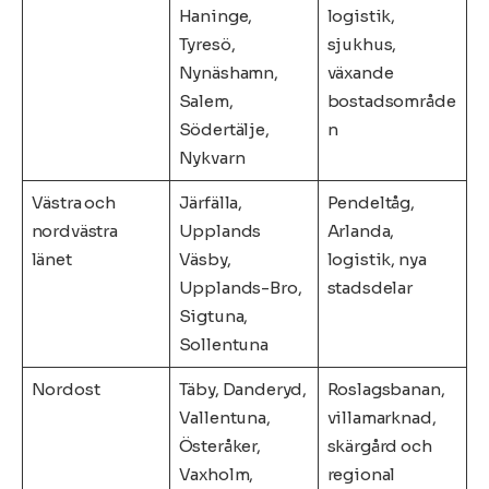
Haninge,
logistik,
Tyresö,
sjukhus,
Nynäshamn,
växande
Salem,
bostadsområde
Södertälje,
n
Nykvarn
Västra och
Järfälla,
Pendeltåg,
nordvästra
Upplands
Arlanda,
länet
Väsby,
logistik, nya
Upplands-Bro,
stadsdelar
Sigtuna,
Sollentuna
Nordost
Täby, Danderyd,
Roslagsbanan,
Vallentuna,
villamarknad,
Österåker,
skärgård och
Vaxholm,
regional