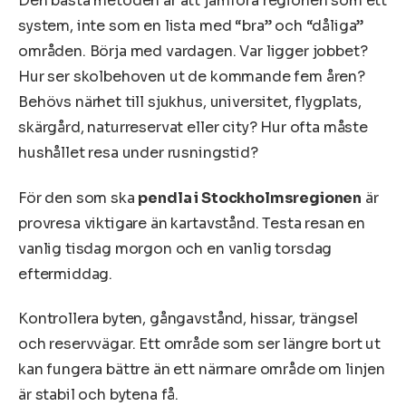
Den bästa metoden är att jämföra regionen som ett
system, inte som en lista med “bra” och “dåliga”
områden. Börja med vardagen. Var ligger jobbet?
Hur ser skolbehoven ut de kommande fem åren?
Behövs närhet till sjukhus, universitet, flygplats,
skärgård, naturreservat eller city? Hur ofta måste
hushållet resa under rusningstid?
För den som ska
pendla i Stockholmsregionen
är
provresa viktigare än kartavstånd. Testa resan en
vanlig tisdag morgon och en vanlig torsdag
eftermiddag.
Kontrollera byten, gångavstånd, hissar, trängsel
och reservvägar. Ett område som ser längre bort ut
kan fungera bättre än ett närmare område om linjen
är stabil och bytena få.