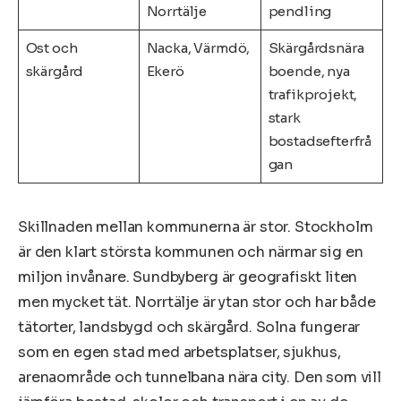
Norrtälje
pendling
Ost och
Nacka, Värmdö,
Skärgårdsnära
skärgård
Ekerö
boende, nya
trafikprojekt,
stark
bostadsefterfrå
gan
Skillnaden mellan kommunerna är stor. Stockholm
är den klart största kommunen och närmar sig en
miljon invånare. Sundbyberg är geografiskt liten
men mycket tät. Norrtälje är ytan stor och har både
tätorter, landsbygd och skärgård. Solna fungerar
som en egen stad med arbetsplatser, sjukhus,
arenaområde och tunnelbana nära city. Den som vill