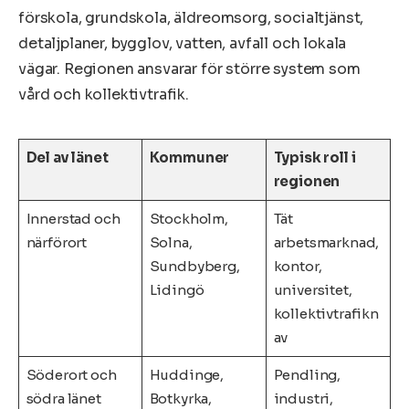
förskola, grundskola, äldreomsorg, socialtjänst,
detaljplaner, bygglov, vatten, avfall och lokala
vägar. Regionen ansvarar för större system som
vård och kollektivtrafik.
Del av länet
Kommuner
Typisk roll i
regionen
Innerstad och
Stockholm,
Tät
närförort
Solna,
arbetsmarknad,
Sundbyberg,
kontor,
Lidingö
universitet,
kollektivtrafikn
av
Söderort och
Huddinge,
Pendling,
södra länet
Botkyrka,
industri,