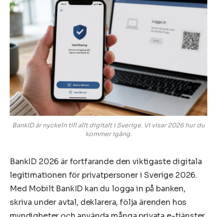
BankID är nyckeln till allt digitalt i Sverige. Vi visar 2026 hur du
kommer igång.
BankID 2026 är fortfarande den viktigaste digitala
legitimationen för privatpersoner i Sverige 2026.
Med Mobilt BankID kan du logga in på banken,
skriva under avtal, deklarera, följa ärenden hos
myndigheter och använda många privata e-tjänster,