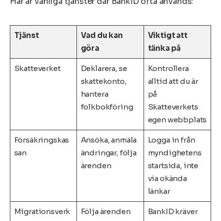
Här är vanliga tjänster där BankID ofta används:
Tjänst
Vad du kan
Viktigt att
göra
tänka på
Skatteverket
Deklarera, se
Kontrollera
skattekonto,
alltid att du är
hantera
på
folkbokföring
Skatteverkets
egen webbplats
Försäkringskas
Ansöka, anmäla
Logga in från
san
ändringar, följa
myndighetens
ärenden
startsida, inte
via okända
länkar
Migrationsverk
Följa ärenden
BankID kräver