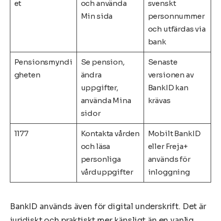
et
och använda
svenskt
Min sida
personnummer
och utfärdas via
bank
Pensionsmyndi
Se pension,
Senaste
gheten
ändra
versionen av
uppgifter,
BankID kan
använda Mina
krävas
sidor
1177
Kontakta vården
Mobilt BankID
och läsa
eller Freja+
personliga
används för
vårduppgifter
inloggning
BankID används även för digital underskrift. Det är
juridiskt och praktiskt mer känsligt än en vanlig