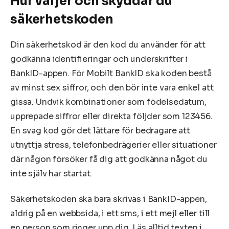
Hur väljer och skyddar du
säkerhetskoden
Din säkerhetskod är den kod du använder för att
godkänna identifieringar och underskrifter i
BankID-appen. För Mobilt BankID ska koden bestå
av minst sex siffror, och den bör inte vara enkel att
gissa. Undvik kombinationer som födelsedatum,
upprepade siffror eller direkta följder som 123456.
En svag kod gör det lättare för bedragare att
utnyttja stress, telefonbedrägerier eller situationer
där någon försöker få dig att godkänna något du
inte själv har startat.
Säkerhetskoden ska bara skrivas i BankID-appen,
aldrig på en webbsida, i ett sms, i ett mejl eller till
en person som ringer upp dig. Läs alltid texten i