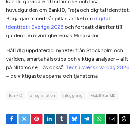
kan du gå vidare till nifamc.se och läsa
huvudguiden om BankID, Freja och digital identitet.
Börja gärna med vår pillar-artikel om
digital
identitet i Sverige 2026
och fortsätt därefter till
guiden om myndigheternas Mina sidor.
Håll dig uppdaterad: nyheter från Stockholm och
världen, smarta hälsotips och viktiga analyser – allt
på Nifamc.se. Läs också:
Tech i svensk vardag 2026
– de viktigaste apparna och tjänsterna
BankID
e-legitimation
inloggning
Mobilt BankID
Facebook
Twitter
Pinterest
LinkedIn
Tumblr
Bluesky
Telegram
WhatsApp
Email
Thre