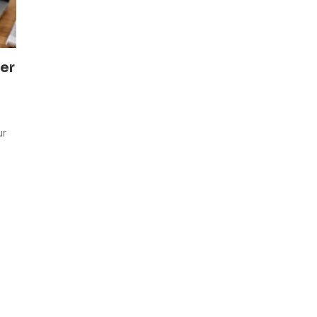
der
ur