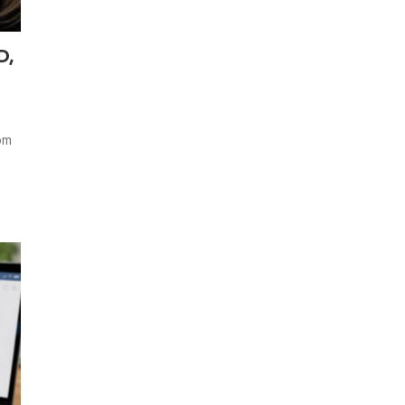
D,
om