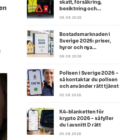
skatt, försäkring,
ten
besiktning och
utrustning du måste ha
06.08.2026
koll på
Bostadsmarknaden i
Sverige 2026: priser,
hyror och nya
d
bolåneregler
06.08.2026
Polisen i Sverige 2026 –
så kontaktar du polisen
och använder rätt tjänst
05.08.2026
K4-blanketten för
krypto 2026 – så fyller
du i avsnitt D rätt
05.08.2026