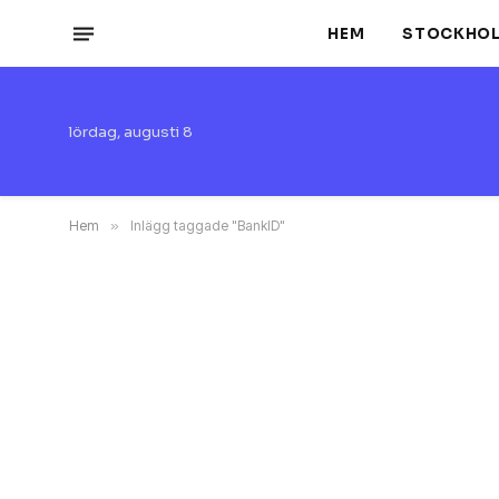
HEM
STOCKHO
lördag, augusti 8
Hem
»
Inlägg taggade "BankID"