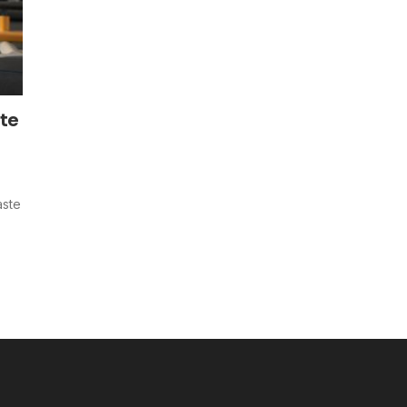
ste
aste