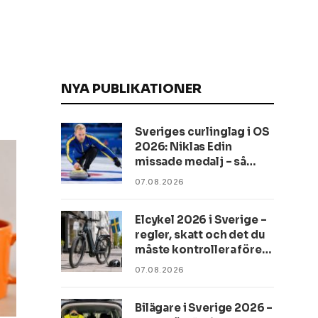
NYA PUBLIKATIONER
Sveriges curlinglag i OS
2026: Niklas Edin
missade medalj – så
slutade turneringen
07.08.2026
Elcykel 2026 i Sverige –
regler, skatt och det du
måste kontrollera före
köp
07.08.2026
Bilägare i Sverige 2026 –