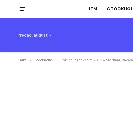
HEM
STOCKHO
fredag, augusti 7
Hem
»
Stockholm
»
Cykling i Stockholm 2026 – pendlare, säkerh