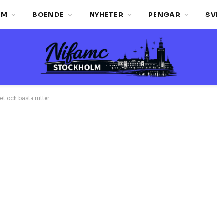
LM
BOENDE
NYHETER
PENGAR
SV
et och bästa rutter