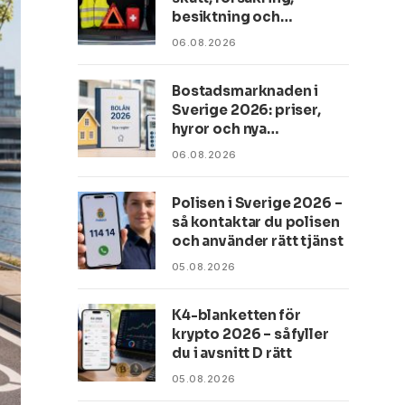
besiktning och
utrustning du måste ha
06.08.2026
koll på
Bostadsmarknaden i
Sverige 2026: priser,
hyror och nya
bolåneregler
06.08.2026
Polisen i Sverige 2026 –
så kontaktar du polisen
och använder rätt tjänst
05.08.2026
K4-blanketten för
krypto 2026 – så fyller
du i avsnitt D rätt
05.08.2026