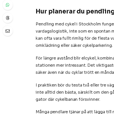
Hur planerar du pendlin
Pendling med cykel i Stockholm funger
vardagslogistik, inte som en spontan m
kan ofta vara fullt rimlig för de flesta
omklädning eller säker cykelparkering.
För längre avstånd blir elcykel, kombi
stationen mer intressant. Det viktigaste
säker även när du cyklar trött en månd
I praktiken bör du testa två eller tre 
inte alltid den bästa, särskilt om den 
gator där cykelbanan försvinner.
Många pendlare tjänar på att lägga till