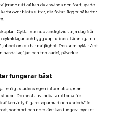
etaljerade ruttval kan du använda den fördjupade
rta över bästa rutter, där fokus ligger på kartor,
en.
ckoplan. Cykla inte nödvändigtvis varje dag från
sta cykeldagar och bygg upp rutinen. Lämna gärna
 på jobbet om du har möjlighet. Den som cyklar året
m handskar, ljus och torr sadel, påverkar
ter fungerar bäst
gar enligt stadens egen information, men
av staden. De mest användbara rutterna för
ltrafiken är tydligare separerad och underhållet
terort, söderort och nordväst kan fungera mycket