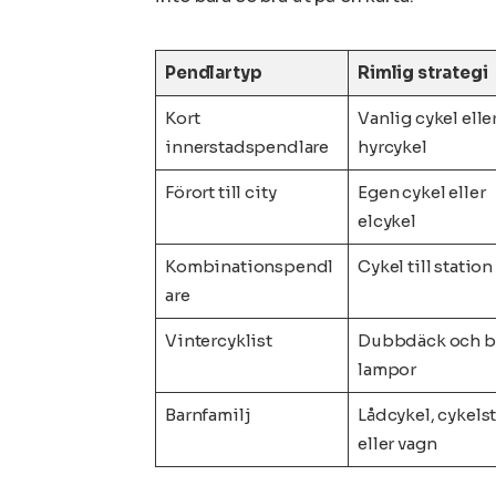
Pendlartyp
Rimlig strategi
Kort
Vanlig cykel elle
innerstadspendlare
hyrcykel
Förort till city
Egen cykel eller
elcykel
Kombinationspendl
Cykel till station
are
Vintercyklist
Dubbdäck och b
lampor
Barnfamilj
Lådcykel, cykels
eller vagn