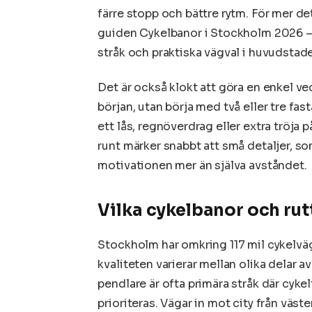
färre stopp och bättre rytm. För mer d
guiden Cykelbanor i Stockholm 2026 – ka
stråk och praktiska vägval i huvudstad
Det är också klokt att göra en enkel ve
början, utan börja med två eller tre fa
ett lås, regnöverdrag eller extra tröja
runt märker snabbt att små detaljer, so
motivationen mer än själva avståndet.
Vilka cykelbanor och rut
Stockholm har omkring 117 mil cykelvä
kvaliteten varierar mellan olika delar 
pendlare är ofta primära stråk där cyke
prioriteras. Vägar in mot city från väs