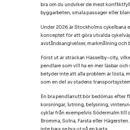
bra om du undviker de mest konfliktfyl
byggarbeten, smala passager eller blan
Under 2026 är Stockholms cykelbana ett
konceptet för att göra utvalda cykelvä
avståndsangivelser, markmålning och bä
Först ut är sträckan Hässelby–city, vilk
pendlare som vill ha en mer läsbar o
betyder inte att alla problem är lösta, 
som en del av stadens transportsystem
En bra pendlarrutt bör bedömas efter fler
korsningar, lutning, belysning, vinteru
cyklar från exempelvis Södermalm till 
Bromma, Solna, Farsta eller Hägersten. 
inte bara se bra ut på en karta.