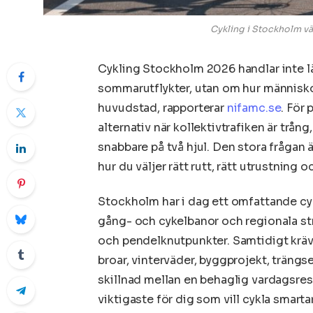
Cykling i Stockholm vä
Cykling Stockholm 2026 handlar inte lä
sommarutflykter, utan om hur människor
huvudstad, rapporterar
nifamc.se
. För 
alternativ när kollektivtrafiken är trång
snabbare på två hjul. Den stora frågan ä
hur du väljer rätt rutt, rätt utrustning 
Stockholm har i dag ett omfattande cy
gång- och cykelbanor och regionala st
och pendelknutpunkter. Samtidigt kräve
broar, vinterväder, byggprojekt, trängse
skillnad mellan en behaglig vardagsres
viktigaste för dig som vill cykla smart