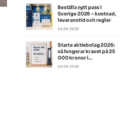
Beställa nytt pass i
Sverige 2026 – kostnad,
leveranstid och regler
04.08.2026
Starta aktiebolag 2026:
så fungerar kravet på 25
000 kronor i
aktiekapital
04.08.2026