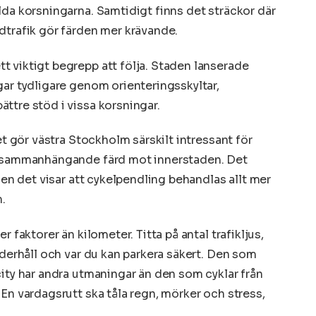
lda korsningarna. Samtidigt finns det sträckor där
dtrafik gör färden mer krävande.
 viktigt begrepp att följa. Staden lanserade
gar tydligare genom orienteringsskyltar,
ttre stöd i vissa korsningar.
et gör västra Stockholm särskilt intressant för
ch sammanhängande färd mot innerstaden. Det
men det visar att cykelpendling behandlas allt mer
.
 faktorer än kilometer. Titta på antal trafikljus,
nderhåll och var du kan parkera säkert. Den som
city har andra utmaningar än den som cyklar från
En vardagsrutt ska tåla regn, mörker och stress,