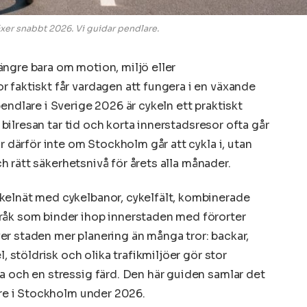
xer snabbt 2026. Vi guidar pendlare.
ngre bara om motion, miljö eller
 faktiskt får vardagen att fungera i en växande
pendlare i Sverige 2026 är cykeln ett praktiskt
, bilresan tar tid och korta innerstadsresor ofta går
r därför inte om Stockholm går att cykla i, utan
och rätt säkerhetsnivå för årets alla månader.
kelnät med cykelbanor, cykelfält, kombinerade
råk som binder ihop innerstaden med förorter
r staden mer planering än många tror: backar,
l, stöldrisk och olika trafikmiljöer gör stor
a och en stressig färd. Den här guiden samlar det
are i Stockholm under 2026.