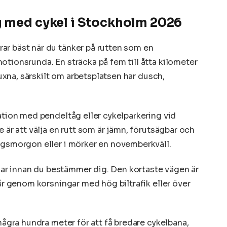
g med cykel i Stockholm 2026
ar bäst när du tänker på rutten som en
otionsrunda. En sträcka på fem till åtta kilometer
 vuxna, särskilt om arbetsplatsen har dusch,
nation med pendeltåg eller cykelparkering vid
 är att välja en rutt som är jämn, förutsägbar och
agsmorgon eller i mörker en novemberkväll.
vägar innan du bestämmer dig. Den kortaste vägen är
går genom korsningar med hög biltrafik eller över
 några hundra meter för att få bredare cykelbana,