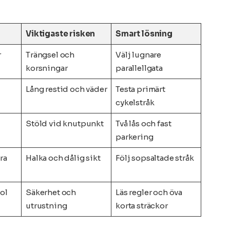
Viktigaste risken
Smart lösning
r
Trängsel och
Välj lugnare
korsningar
parallellgata
Lång restid och väder
Testa primärt
cykelstråk
Stöld vid knutpunkt
Två lås och fast
parkering
ra
Halka och dålig sikt
Följ sopsaltade stråk
tol
Säkerhet och
Läs regler och öva
utrustning
korta sträckor