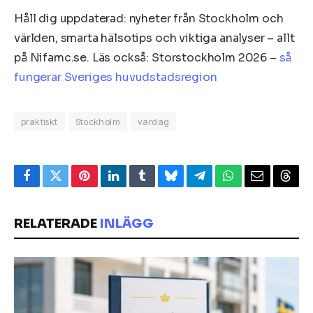
Håll dig uppdaterad: nyheter från Stockholm och
världen, smarta hälsotips och viktiga analyser – allt
på Nifamc.se. Läs också: Storstockholm 2026 –
så
fungerar Sveriges huvudstadsregion
praktiskt
Stockholm
vardag
Facebook
Twitter
Pinterest
LinkedIn
Tumblr
Bluesky
Telegram
WhatsApp
Email
Thre
RELATERADE
INLÄGG