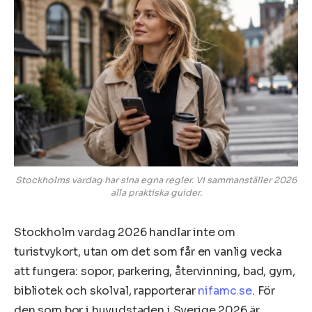
Stockholms vardag har sina egna regler. Vi sammanställer 2026
alla praktiska guider.
Stockholm vardag 2026 handlar inte om
turistvykort, utan om det som får en vanlig vecka
att fungera: sopor, parkering, återvinning, bad, gym,
bibliotek och skolval, rapporterar
nifamc.se
. För
den som bor i huvudstaden i Sverige 2026 är