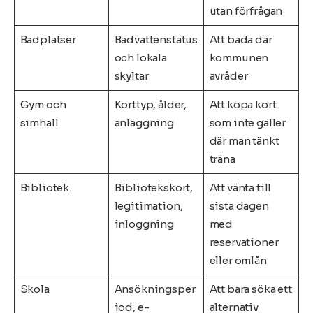
utan förfrågan
Badplatser
Badvattenstatus
Att bada där
och lokala
kommunen
skyltar
avråder
Gym och
Korttyp, ålder,
Att köpa kort
simhall
anläggning
som inte gäller
där man tänkt
träna
Bibliotek
Bibliotekskort,
Att vänta till
legitimation,
sista dagen
inloggning
med
reservationer
eller omlån
Skola
Ansökningsper
Att bara söka ett
iod, e-
alternativ