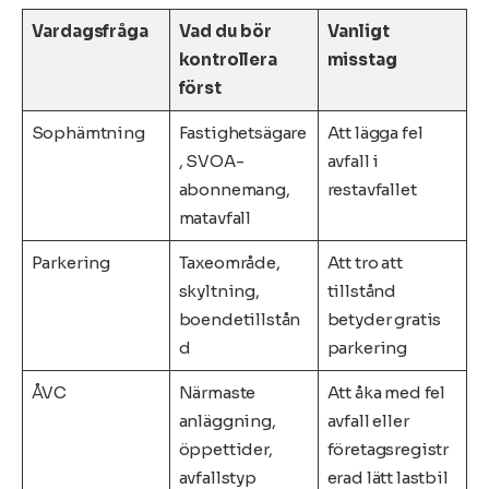
Vardagsfråga
Vad du bör
Vanligt
kontrollera
misstag
först
Sophämtning
Fastighetsägare
Att lägga fel
, SVOA-
avfall i
abonnemang,
restavfallet
matavfall
Parkering
Taxeområde,
Att tro att
skyltning,
tillstånd
boendetillstån
betyder gratis
d
parkering
ÅVC
Närmaste
Att åka med fel
anläggning,
avfall eller
öppettider,
företagsregistr
avfallstyp
erad lätt lastbil