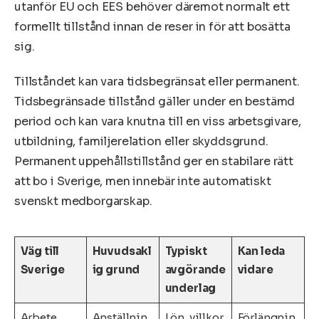
utanför EU och EES behöver däremot normalt ett
formellt tillstånd innan de reser in för att bosätta
sig.
Tillståndet kan vara tidsbegränsat eller permanent.
Tidsbegränsade tillstånd gäller under en bestämd
period och kan vara knutna till en viss arbetsgivare,
utbildning, familjerelation eller skyddsgrund.
Permanent uppehållstillstånd ger en stabilare rätt
att bo i Sverige, men innebär inte automatiskt
svenskt medborgarskap.
Väg till
Huvudsakl
Typiskt
Kan leda
Sverige
ig grund
avgörande
vidare
underlag
Arbete
Anställnin
Lön, villkor,
Förlängnin