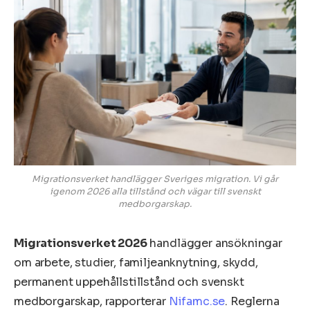
Migrationsverket handlägger Sveriges migration. Vi går
igenom 2026 alla tillstånd och vägar till svenskt
medborgarskap.
Migrationsverket 2026
handlägger ansökningar
om arbete, studier, familjeanknytning, skydd,
permanent uppehållstillstånd och svenskt
medborgarskap, rapporterar
Nifamc.se
. Reglerna