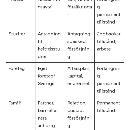
gsavtal
försäkringa
g,
r
permanent
tillstånd
Studier
Antagning
Antagning
Jobbsökar
till
sbesked,
tillstånd,
heltidsstu
försörjnin
arbete
dier
g
Företag
Eget
Affärsplan,
Förlängnin
företag i
kapital,
g,
Sverige
erfarenhet
permanent
tillstånd
Familj
Partner,
Relation,
Permanent
barn eller
bostad,
tillstånd
nära
försörjnin
anhörig
g