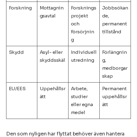
Forskning
Mottagnin
Forsknings
Jobbsökan
gsavtal
projekt
de,
och
permanent
försörjnin
tillstånd
g
Skydd
Asyl- eller
Individuell
Förlängnin
skyddsskäl
utredning
g,
medborgar
skap
EU/EES
Uppehållsr
Arbete,
Permanent
ätt
studier
uppehållsr
eller egna
ätt
medel
Den som nyligen har flyttat behöver även hantera